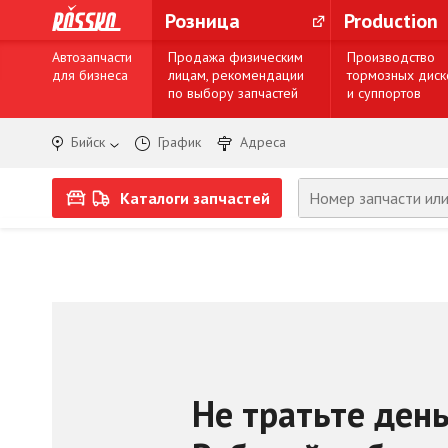
Розница
Production
Автозапчасти
Продажа физическим
Производство
для бизнеса
лицам, рекомендации
тормозных диск
по выбору запчастей
и суппортов
Бийск
График
Адреса
Каталоги запчастей
Не тратьте день