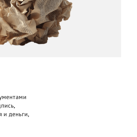
кументами
дпись,
 и деньги,