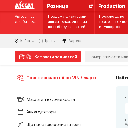
Розница
Production
Автозапчасти
Продажа физическим
Производство
для бизнеса
лицам, рекомендации
тормозных диск
по выбору запчастей
и суппортов
Бийск
График
Адреса
Каталоги запчастей
Поиск запчастей по VIN / марке
Найти
V
Масла и тех. жидкости
Аккумуляторы
П
Щётки стеклоочистителя
W