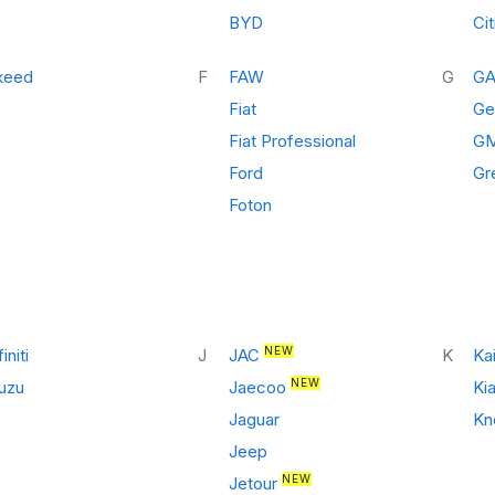
BYD
Ci
xeed
F
FAW
G
G
Fiat
Ge
Fiat Professional
G
Ford
Gr
Foton
NEW
finiti
J
JAC
K
Kai
NEW
suzu
Jaecoo
Ki
Jaguar
Kn
Jeep
NEW
Jetour