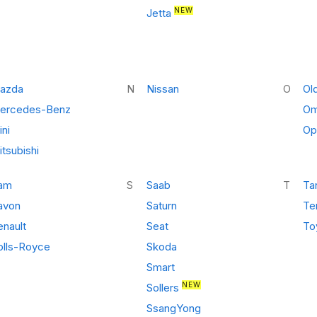
NEW
Jetta
azda
N
Nissan
O
Ol
ercedes-Benz
Om
ni
Op
tsubishi
am
S
Saab
T
Ta
avon
Saturn
Te
enault
Seat
To
olls-Royce
Skoda
Smart
NEW
Sollers
SsangYong