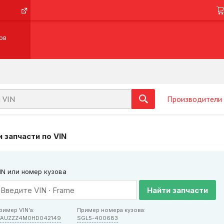
ов
Производители
 запчасти по VIN
IN или номер кузова
Найти запчасти
ример VIN’а:
Пример номера кузова:
AUZZZ4M0HD042149
SGL5-400683