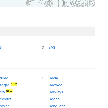
З
З
ЗАЗ
dillac
D
Dacia
NEW
angan
Daewoo
NEW
ery
Derways
evrolet
Dodge
rysler
DongFeng