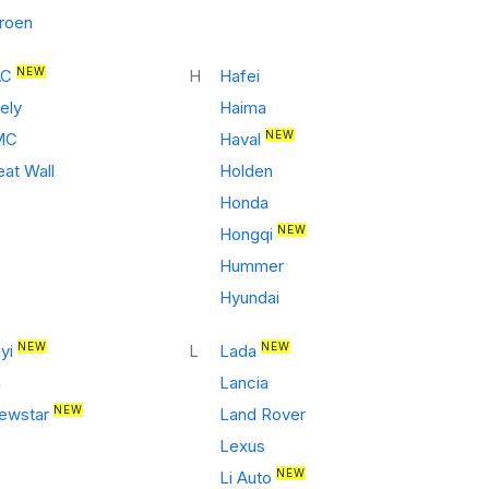
troen
NEW
AC
H
Hafei
ely
Haima
NEW
MC
Haval
eat Wall
Holden
Honda
NEW
Hongqi
Hummer
Hyundai
NEW
NEW
yi
L
Lada
a
Lancia
NEW
ewstar
Land Rover
Lexus
NEW
Li Auto