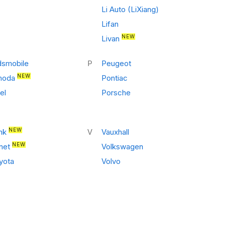
Li Auto (LiXiang)
Lifan
NEW
Livan
dsmobile
P
Peugeot
NEW
oda
Pontiac
el
Porsche
NEW
nk
V
Vauxhall
NEW
net
Volkswagen
yota
Volvo