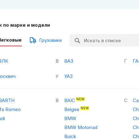
к по марке и модели
Легковые
Грузовики
ЗЛК
В
ВАЗ
Г
ГА
осквич
У
УАЗ
NEW
BARTH
B
BAIC
C
Ca
NEW
lfa Romeo
Belgee
Ch
udi
BMW
Ch
BMW Motorrad
Ch
Buick
Ch